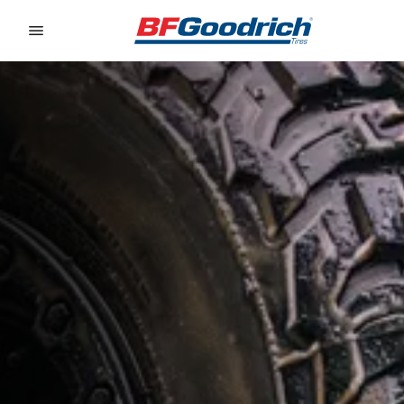
Go to page content
Go to page navigation