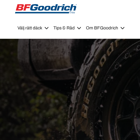
Go to page content
Go to page navigation
Välj rätt däck
Tips & Råd
Om BFGoodrich