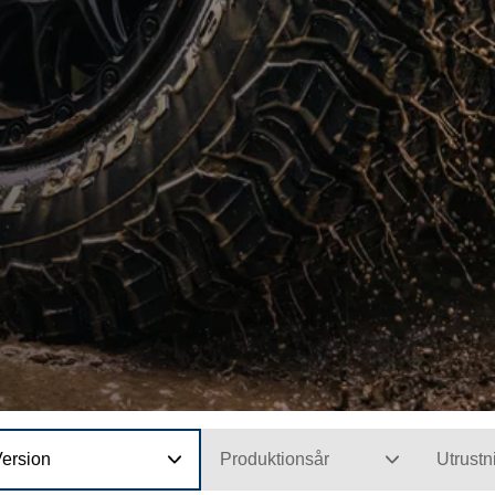
Version
Produktionsår
Utrustn