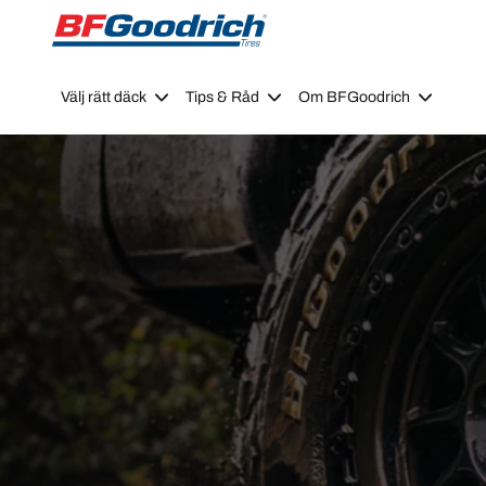
Go to page content
Go to page navigation
Välj rätt däck
Tips & Råd
Om BFGoodrich