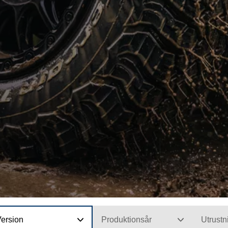
Version
Produktionsår
Utrustn