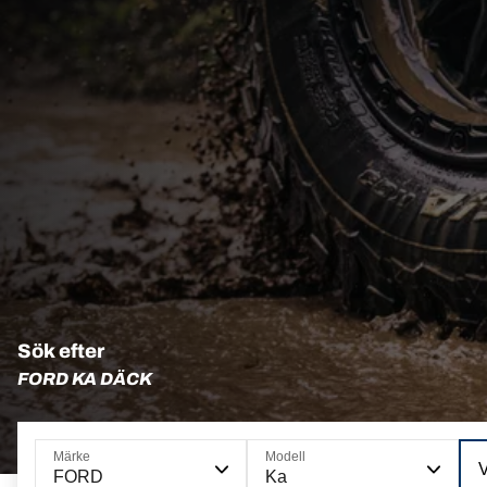
Sök efter
FORD KA DÄCK
Märke
Modell
FORD
Ka