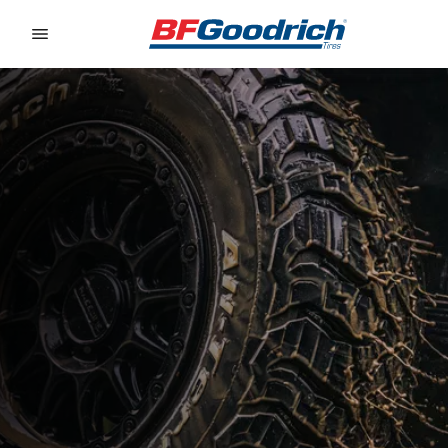
Go to page content
Go to page navigation