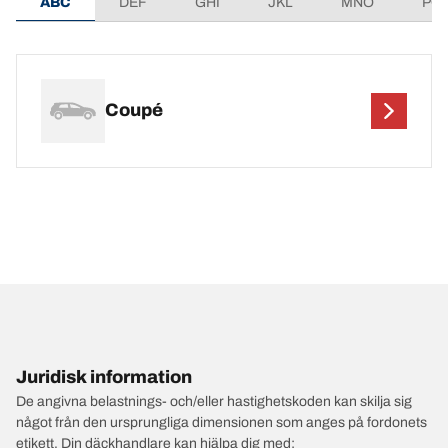
ABC
DEF
GHI
JKL
MNO
PQ
Coupé
Juridisk information
De angivna belastnings- och/eller hastighetskoden kan skilja sig
något från den ursprungliga dimensionen som anges på fordonets
etikett. Din däckhandlare kan hjälpa dig med: