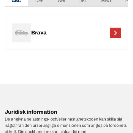
ABC
DEF
GHI
JKL
MNO
PQ
Brava
Juridisk information
De angivna belastnings- och/eller hastighetskoden kan skilja sig
något från den ursprungliga dimensionen som anges på fordonets
etikett. Din däckhandlare kan hjälpa dig med: