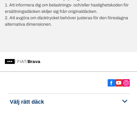
1. Att informera dig om belastnings- och/eller hastighetskoden för
ersättningsdäcken skiljer sig från originaldäcken.
2. Att avgöra om däcktrycket behöver justeras för den föreslagna
alternativa dimensionen.
/
FIAT
Brava
Välj rätt däck
Våra senaste innovationer
Vi är BFGoodrich