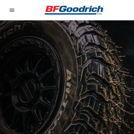
Go to page content
Go to page navigation