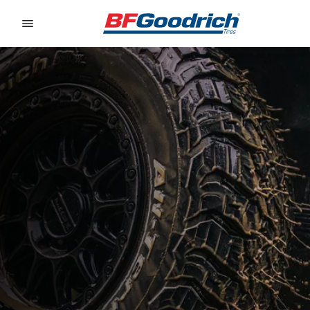
Go to page content
Go to page navigation