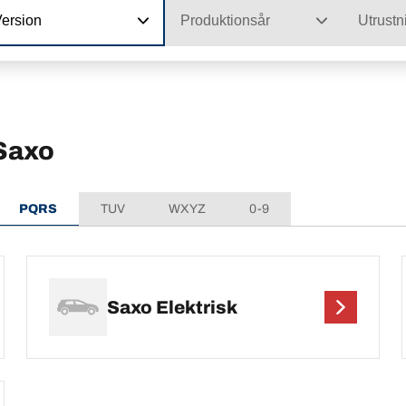
Version
Produktionsår
Utrustn
 Saxo
PQRS
TUV
WXYZ
0-9
Saxo Elektrisk