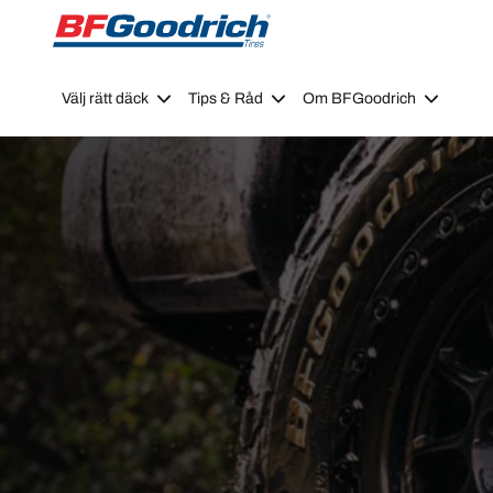
Go to page content
Go to page navigation
Välj rätt däck
Tips & Råd
Om BFGoodrich