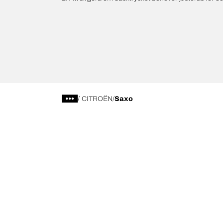
/
CITROËN
Saxo
Välj rätt däck
Våra senas
Hitta rätt däck för din bil
BFGoodrich Al
4x4/off-road däck
BFGoodrich Tra
Bläddra efter fordonstillverkare
BFGoodrich M
Bläddra efter serie
BFGoodrich R
Bläddra efter storlek