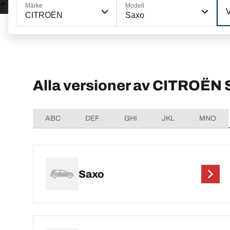
Märke
Modell
CITROËN
Saxo
Alla versioner av CITROËN
ABC
DEF
GHI
JKL
MNO
Saxo