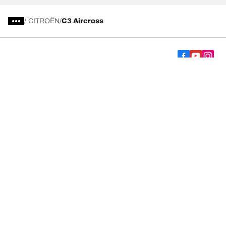
/
CITROËN
C3 Aircross
Välj rätt däck
Våra senaste innovationer
Vi är BFGoodrich
Hjälp och support
Integritetspolicy