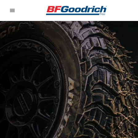
Go to page content
Go to page navigation