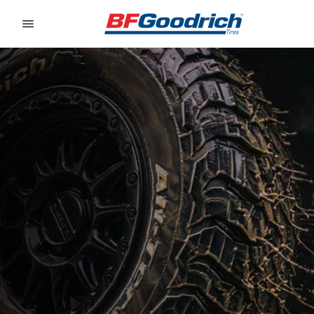
Go to page content
Go to page navigation