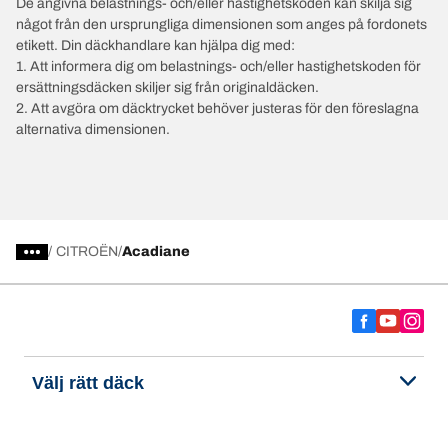
De angivna belastnings- och/eller hastighetskoden kan skilja sig
något från den ursprungliga dimensionen som anges på fordonets
etikett. Din däckhandlare kan hjälpa dig med:
1. Att informera dig om belastnings- och/eller hastighetskoden för
ersättningsdäcken skiljer sig från originaldäcken.
2. Att avgöra om däcktrycket behöver justeras för den föreslagna
alternativa dimensionen.
/
CITROËN
Acadiane
Välj rätt däck
Våra senaste innovationer