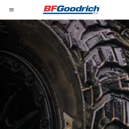
Go to page content
Go to page navigation