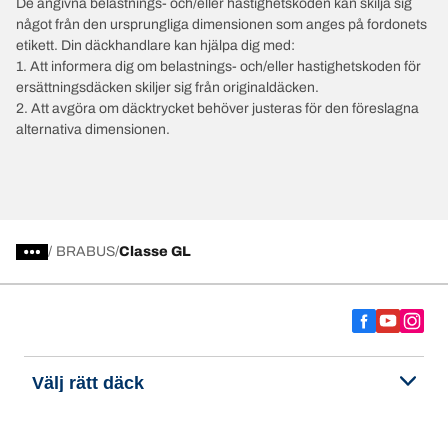
De angivna belastnings- och/eller hastighetskoden kan skilja sig
något från den ursprungliga dimensionen som anges på fordonets
etikett. Din däckhandlare kan hjälpa dig med:
1. Att informera dig om belastnings- och/eller hastighetskoden för
ersättningsdäcken skiljer sig från originaldäcken.
2. Att avgöra om däcktrycket behöver justeras för den föreslagna
alternativa dimensionen.
/
BRABUS
Classe GL
Välj rätt däck
Våra senaste innovationer