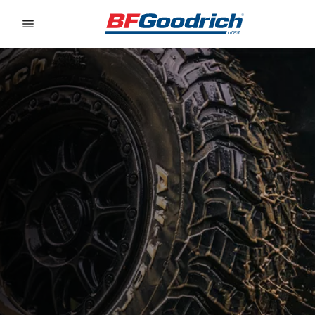
Go to page content
Go to page navigation