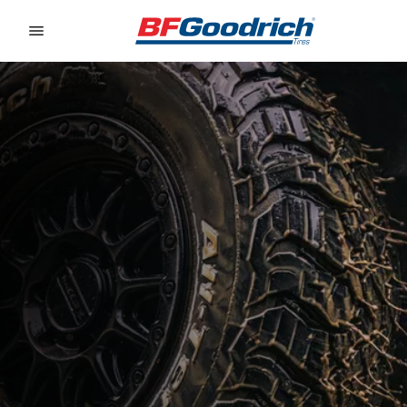
Go to page content
Go to page navigation