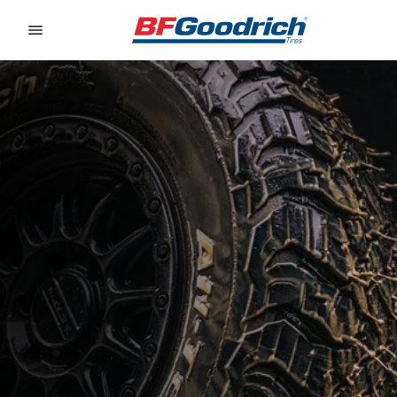
Go to page content
Go to page navigation