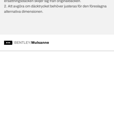
ersättningsdäcken skiljer sig från originaldäcken.
2. Att avgöra om däcktrycket behöver justeras för den föreslagna
alternativa dimensionen.
/
BENTLEY
Mulsanne
Välj rätt däck
Våra senaste innovationer
Vi är BFGoodrich