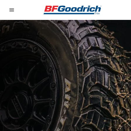
Go to page content
Go to page navigation