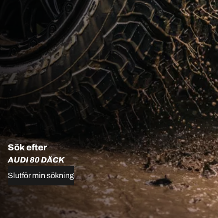
Sök efter
AUDI 80 DÄCK
Slutför min sökning