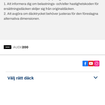
1. Att informera dig om belastnings- och/eller hastighetskoden för
ersättningsdäcken skiljer sig från originaldäcken.
2. Att avgöra om däcktrycket behöver justeras för den föreslagna
alternativa dimensionen.
/
AUDI
200
Välj rätt däck
Våra senaste innovationer
Vi är BFGoodrich