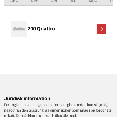
ABC
DEF
GHI
JKL
MNO
PQ
200 Quattro
Juridisk information
De angivna belastnings- och/eller hastighetskoden kan skilja sig
något från den ursprungliga dimensionen som anges på fordonets
etikett. Din däckhandlare kan hjälpa dig med: