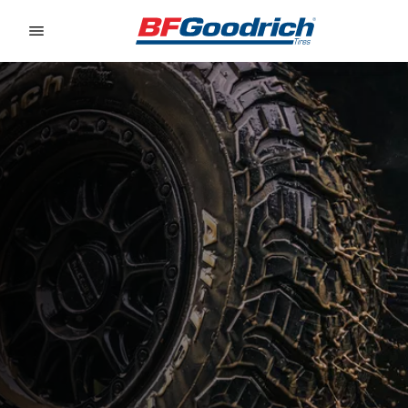
Go to page content
Go to page navigation