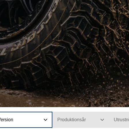
Version
Produktionsår
Utrustn