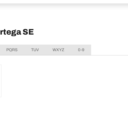
Artega SE
PQRS
TUV
WXYZ
0-9