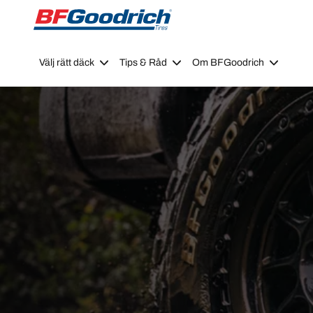
Go to page content
Go to page navigation
Välj rätt däck
Tips & Råd
Om BFGoodrich