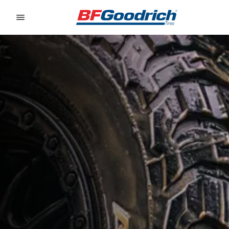
Go to page content
Go to page navigation