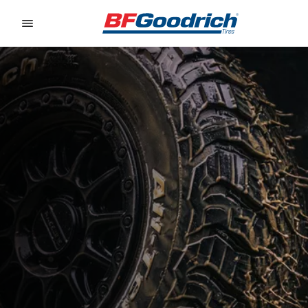
Go to page content
Go to page navigation