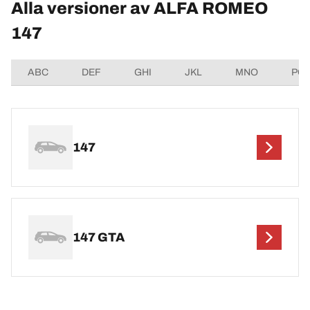
Alla versioner av ALFA ROMEO
147
ABC
DEF
GHI
JKL
MNO
PQ
147
147 GTA