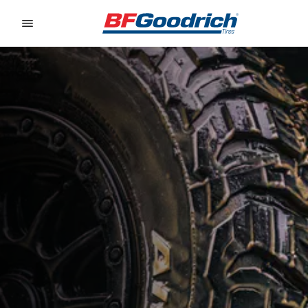
Go to page content
Go to page navigation