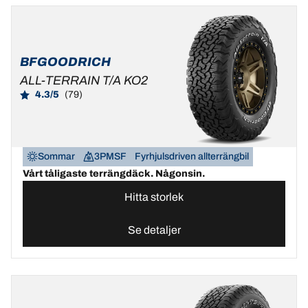
BFGOODRICH
ALL-TERRAIN T/A KO2
4.3/5
(79)
Sommar
3PMSF
Fyrhjulsdriven allterrängbil
Vårt tåligaste terrängdäck. Någonsin.
Hitta storlek
Se detaljer