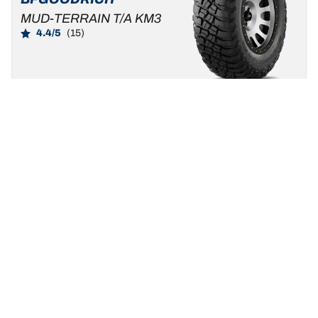
MUD-TERRAIN T/A KM3
4.4/5
(15)
Sommar
Extrem fyrhjulsdrift
Byggt med erfarenhet ... som vunnits på banan.
Hitta storlek
Se detaljer
Startsida
Hitta däck efter säsong, kategori eller däckserie
TRP