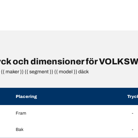
yck och dimensioner för VOLKS
{ maker }} {{ segment }} {{ model }} däck
Placering
Tryc
Fram
-
Bak
-