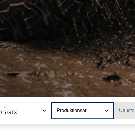
ersion
Produktionsår
Utrustn
D.5 GTX