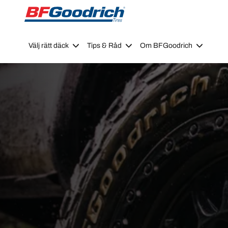
Go to page content
Go to page navigation
Välj rätt däck
Tips & Råd
Om BFGoodrich