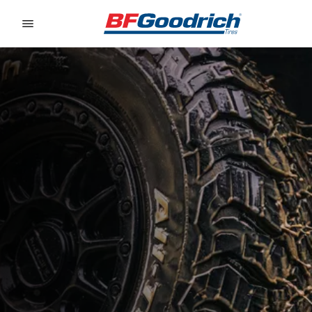
Go to page content
Go to page navigation