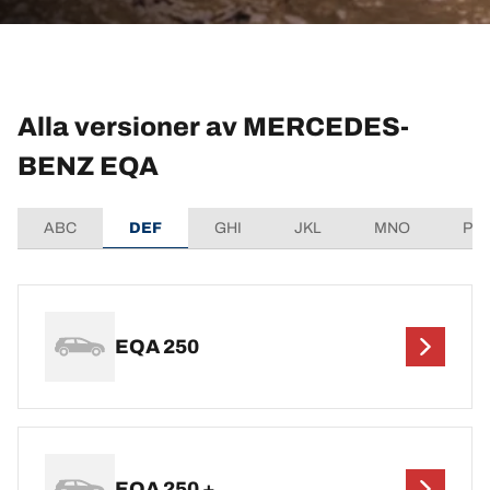
Alla versioner av MERCEDES-
BENZ EQA
ABC
DEF
GHI
JKL
MNO
PQ
EQA 250
EQA 250 +