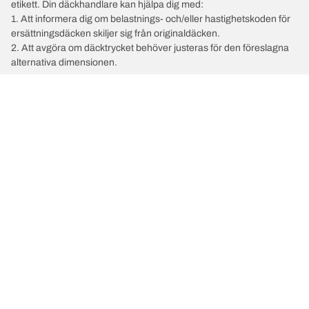
etikett. Din däckhandlare kan hjälpa dig med:
1. Att informera dig om belastnings- och/eller hastighetskoden för
ersättningsdäcken skiljer sig från originaldäcken.
2. Att avgöra om däcktrycket behöver justeras för den föreslagna
alternativa dimensionen.
/
Caddy
Caddy
2024
Välj rätt däck
Våra senaste innovationer