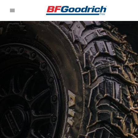
Go to page content
Go to page navigation