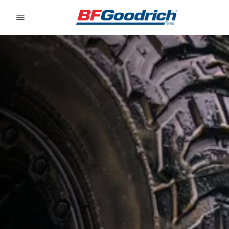
Go to page content
Go to page navigation