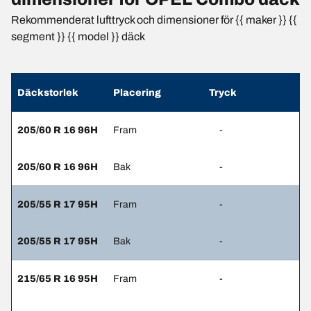
Rekommenderat lufttryck och dimensioner för {{ maker }} {{
segment }} {{ model }} däck
Däckstorlek
Placering
Tryck
205/60 R 16 96H
Fram
-
205/60 R 16 96H
Bak
-
205/55 R 17 95H
Fram
-
205/55 R 17 95H
Bak
-
215/65 R 16 95H
Fram
-