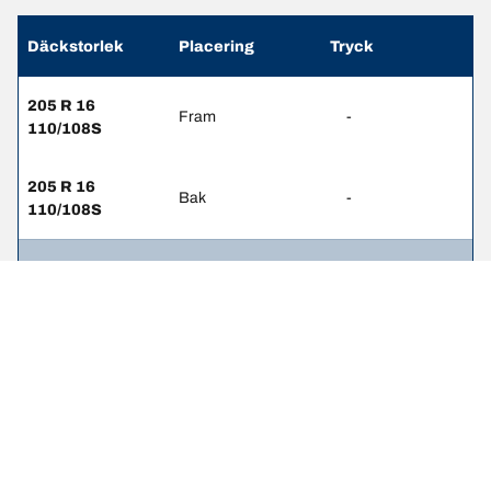
Däckstorlek
Placering
Tryck
205 R 16
Fram
-
110/108S
205 R 16
Bak
-
110/108S
255/60 R 18
Fram
-
112H
255/60 R 18
Bak
-
112H
255/65 R 17
Fram
-
110H