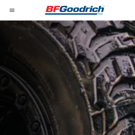
Go to page content
Go to page navigation