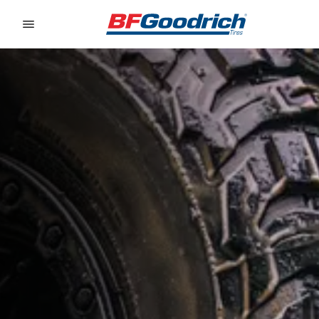
Go to page content
Go to page navigation