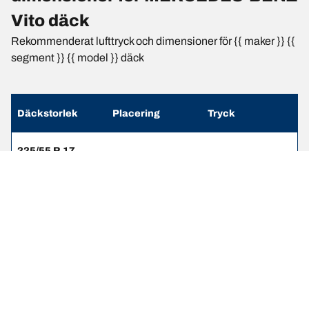
Vito däck
Rekommenderat lufttryck och dimensioner för {{ maker }} {{
segment }} {{ model }} däck
Däckstorlek
Placering
Tryck
225/55 R 17
Fram
-
104/102H
225/55 R 17
Bak
-
104/102H
225/55 R 17
Fram
-
101V
225/55 R 17