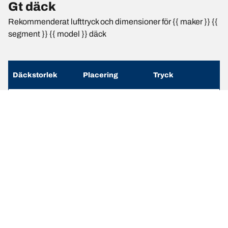
Gt däck
Rekommenderat lufttryck och dimensioner för {{ maker }} {{
segment }} {{ model }} däck
Däckstorlek
Placering
Tryck
255/35 R 19 96V
Fram
2.3
255/35 R 19 96V
Bak
2.8
255/35 R 19
Fram
2.1
96(Y)
295/35 R 19
Bak
2.2
104(Y)