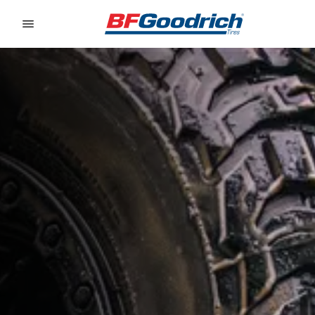
Go to page content
Go to page navigation