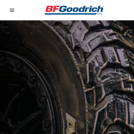
Go to page content
Go to page navigation