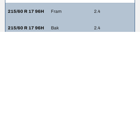
215/60 R 17 96H
Fram
2.4
215/60 R 17 96H
Bak
2.4
Juridisk information
De angivna belastnings- och/eller hastighetskoden kan skilja sig
något från den ursprungliga dimensionen som anges på fordonets
etikett. Din däckhandlare kan hjälpa dig med:
1. Att informera dig om belastnings- och/eller hastighetskoden för
ersättningsdäcken skiljer sig från originaldäcken.
2. Att avgöra om däcktrycket behöver justeras för den föreslagna
alternativa dimensionen.