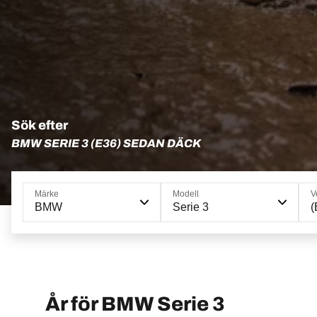
Sök efter
BMW SERIE 3 (E36) SEDAN DÄCK
Märke
Modell
V
BMW
Serie 3
(
År för BMW Serie 3