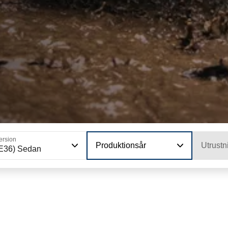
ersion
Produktionsår
Utrustn
E36) Sedan