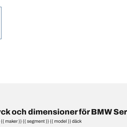
ck och dimensioner för BMW Ser
{ maker }} {{ segment }} {{ model }} däck