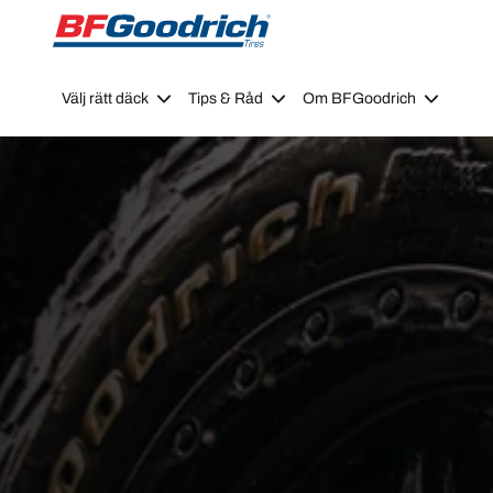
Go to page content
Go to page navigation
Välj rätt däck
Tips & Råd
Om BFGoodrich