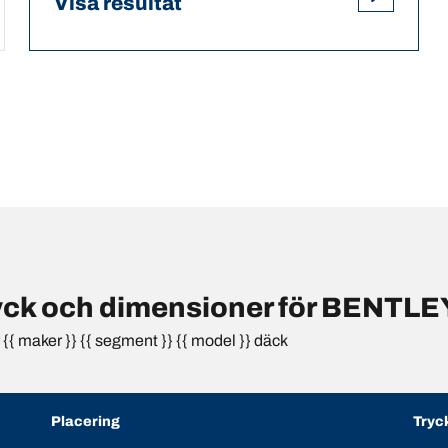
Visa resultat
ck och dimensioner för BENTLE
{ maker }} {{ segment }} {{ model }} däck
Placering
Tryc