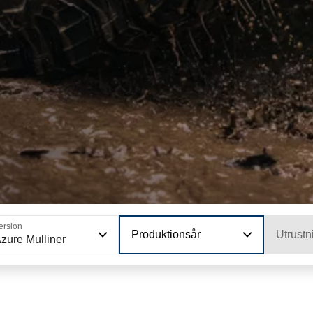
ersion
Produktionsår
Utrustn
zure Mulliner