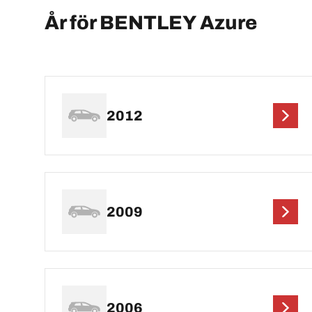
År för BENTLEY Azure
2012
2009
2006