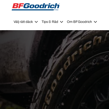
Go to page content
Go to page navigation
Välj rätt däck
Tips & Råd
Om BFGoodrich