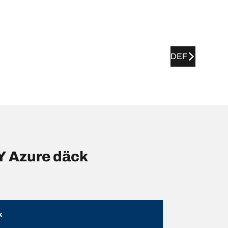
DEF
Y Azure däck
k