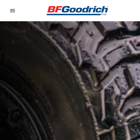
Go to page content
Go to page navigation