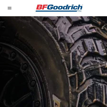
Go to page content
Go to page navigation