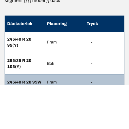
segment }} {{ model }} däck
Däckstorlek
Placering
Tryck
245/40 R 20
Fram
-
95(Y)
295/35 R 20
Bak
-
105(Y)
245/40 R 20 95W
Fram
-
295/35 R 20
Bak
-
105W