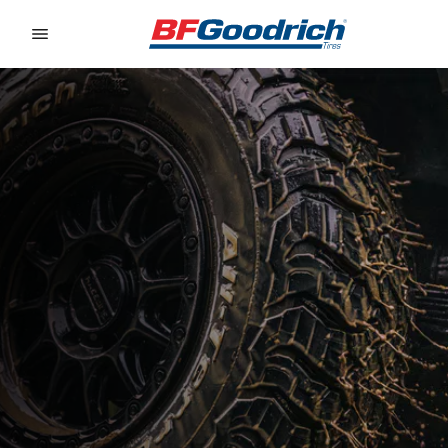
Go to page content
Go to page navigation