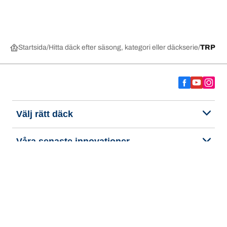
Startsida
Hitta däck efter säsong, kategori eller däckserie
TRP
Välj rätt däck
Våra senaste innovationer
Vi är BFGoodrich
Hjälp och support